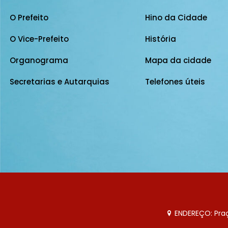
O Prefeito
Hino da Cidade
O Vice-Prefeito
História
Organograma
Mapa da cidade
Secretarias e Autarquias
Telefones úteis
ENDEREÇO: Praça