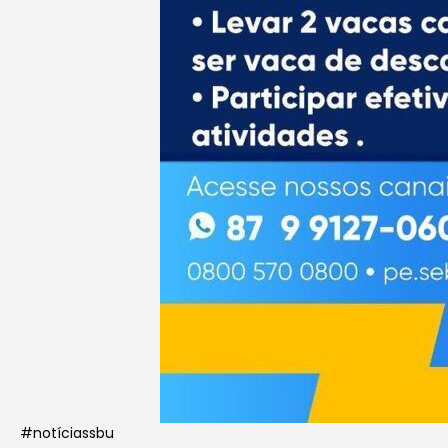
#notíciassbu