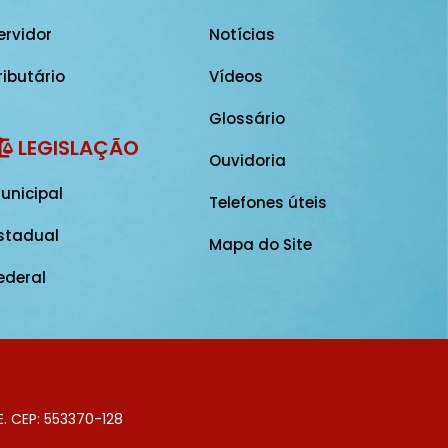
ervidor
Notícias
ributário
Vídeos
Glossário
LEGISLAÇÃO
Ouvidoria
unicipal
Telefones úteis
stadual
Mapa do Site
ederal
E. CEP: 553370-128