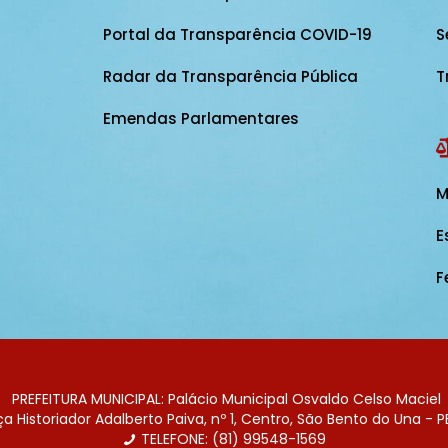
Portal da Transparência COVID-19
S
Radar da Transparência Pública
T
Emendas Parlamentares
M
E
F
PREFEITURA MUNICIPAL: Palácio Municipal Osvaldo Celso Maciel
 Historiador Adalberto Paiva, nº 1, Centro, São Bento do Una - P
TELEFONE: (81) 99548-1569