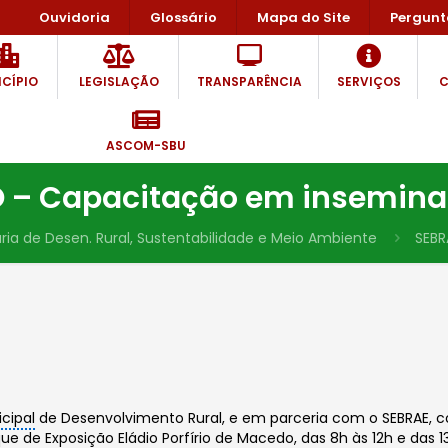
Ouvidoria
Glossário
Mapa do Site
Pergunt
CÍPIO
LEGISLAÇÃO
TRANSPARÊNCIA
SERVIÇOS
C
ASCOM-SBU
– Capacitação em inseminaçã
ria de Desen. Rural, Sustentabilidade e Meio Ambiente
SEBR
cipal
de Desenvolvimento Rural, e em parceria com o SEBRAE
que de Exposição Eládio Porfírio de Macedo, das 8h às 12h e das 13