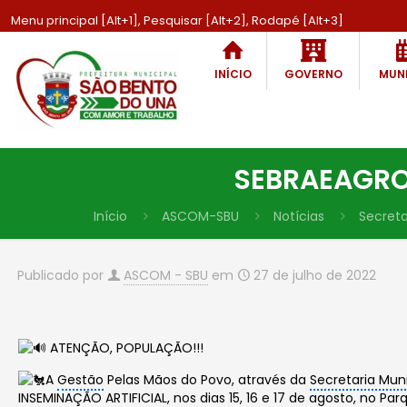
Menu principal [Alt+1], Pesquisar [Alt+2], Rodapé [Alt+3]
INÍCIO
GOVERNO
MUNI
SEBRAEAGRO 
Início
ASCOM-SBU
Notícias
Secreta
Publicado por
ASCOM - SBU
em
27 de julho de 2022
ATENÇÃO, POPULAÇÃO!!!
A
Gestão
Pelas Mãos do Povo, através da
Secretaria Muni
INSEMINAÇÃO ARTIFICIAL, nos dias 15, 16 e 17 de agosto, no Par