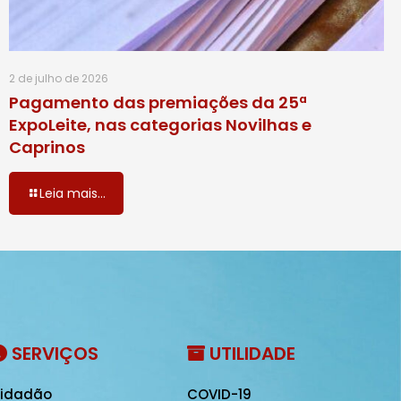
2 de julho de 2026
Pagamento das premiações da 25ª
ExpoLeite, nas categorias Novilhas e
Caprinos
Leia mais...
SERVIÇOS
UTILIDADE
idadão
COVID-19