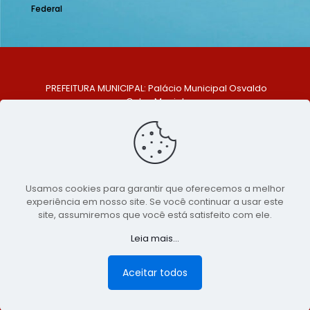
Federal
PREFEITURA MUNICIPAL: Palácio Municipal Osvaldo
Celso Maciel
ENDEREÇO: Praça Historiador Adalberto Paiva, nº 1,
Centro, São Bento do Una - PE. CEP: 553370-128
TELEFONE: (81) 99548-1569
E-MAIL: ouvidoria@saobentodouna.pe.gov.br
Siga-nos nas redes sociais:
Usamos cookies para garantir que oferecemos a melhor
experiência em nosso site. Se você continuar a usar este
Copyright 2021-2026 - Assessoria de Comunicação da
site, assumiremos que você está satisfeito com ele.
Prefeitura de São Bento do Una - PE
Leia mais...
Página desenvolvida pela agência de
publicidade
LumusWeb - Agência Digital
Aceitar todos