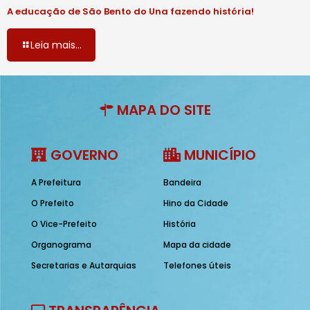
A educação de São Bento do Una fazendo história!
Leia mais...
MAPA DO SITE
GOVERNO
MUNICÍPIO
A Prefeitura
Bandeira
O Prefeito
Hino da Cidade
O Vice-Prefeito
História
Organograma
Mapa da cidade
Secretarias e Autarquias
Telefones úteis