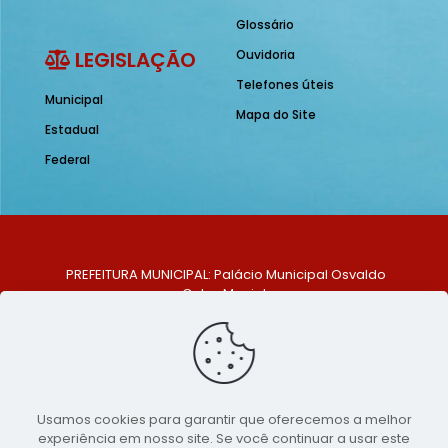
Glossário
LEGISLAÇÃO
Ouvidoria
Telefones úteis
Municipal
Mapa do Site
Estadual
Federal
PREFEITURA MUNICIPAL: Palácio Municipal Osvaldo
Celso Maciel
ENDEREÇO: Praça Historiador Adalberto Paiva, nº 1,
Centro, São Bento do Una - PE. CEP: 553370-128
TELEFONE: (81) 99548-1569
E-MAIL: ouvidoria@saobentodouna.pe.gov.br
Siga-nos nas redes sociais:
Usamos cookies para garantir que oferecemos a melhor
experiência em nosso site. Se você continuar a usar este
Copyright 2021-2026 - Assessoria de Comunicação da