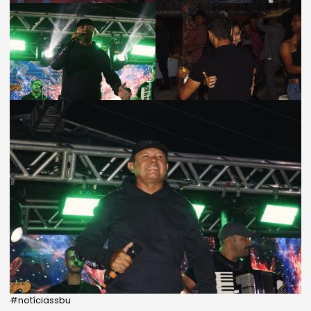
#notíciassbu