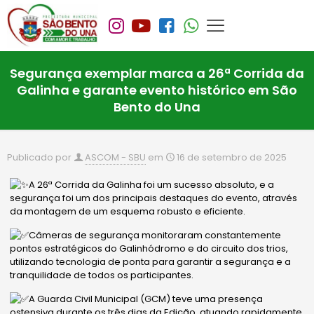
Segurança exemplar marca a 26ª Corrida da
Galinha e garante evento histórico em São
Bento do Una
Publicado por
ASCOM - SBU
em
16 de setembro de 2025
A 26ª Corrida da Galinha foi um sucesso absoluto, e a
segurança foi um dos principais destaques do evento, através
da montagem de um esquema robusto e eficiente.
Câmeras de segurança monitoraram constantemente
pontos estratégicos do Galinhódromo e do circuito dos trios,
utilizando tecnologia de ponta para garantir a segurança e a
tranquilidade de todos os participantes.
A Guarda Civil Municipal (GCM) teve uma presença
ostensiva durante os três dias da Edição, atuando rapidamente