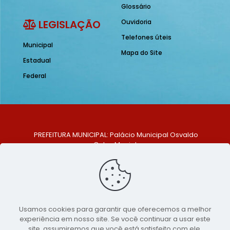
Glossário
LEGISLAÇÃO
Ouvidoria
Telefones úteis
Municipal
Mapa do Site
Estadual
Federal
PREFEITURA MUNICIPAL: Palácio Municipal Osvaldo
Celso Maciel
ENDEREÇO: Praça Historiador Adalberto Paiva, nº 1,
Centro, São Bento do Una - PE. CEP: 553370-128
TELEFONE: (81) 99548-1569
E-MAIL: ouvidoria@saobentodouna.pe.gov.br
Siga-nos nas redes sociais:
Usamos cookies para garantir que oferecemos a melhor
experiência em nosso site. Se você continuar a usar este
Copyright 2021-2026 - Assessoria de Comunicação da
site, assumiremos que você está satisfeito com ele.