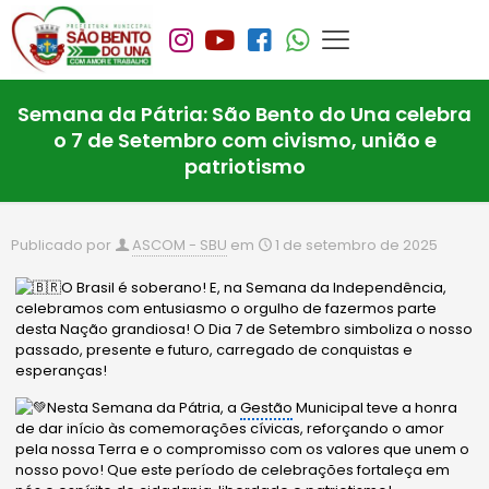
Semana da Pátria: São Bento do Una celebra
o 7 de Setembro com civismo, união e
patriotismo
Publicado por
ASCOM - SBU
em
1 de setembro de 2025
O Brasil é soberano! E, na Semana da Independência,
celebramos com entusiasmo o orgulho de fazermos parte
desta Nação grandiosa! O Dia 7 de Setembro simboliza o no
sso
passado, presente e futuro, carregado de conquistas e
esperanças!
Nesta Semana da Pátria, a
Gestão
Municipal teve a honra
de dar início às comemorações cívicas, reforçando o amor
pela nossa Terra e o compromisso com os valores que unem o
nosso povo! Que este período de celebrações fortaleça em