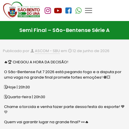
Semi Final – São-Bentense Série A
Publicado por
ASCOM - SBU
em
12 de junho de 2026
🔥🏆 CHEGOU A HORA DA DECISÃO!
O São-Bentense Fut 7 2026 está pegando fogo e a disputa por
uma vaga na grande final promete fortes emoções! ⚽💥
🗓️Hoje | 20h30
🗓️Quarta-feira | 20h30
Chame a torcida e venha fazer parte dessa festa do esporte! 💙
💛
Quem vai garantir lugar na grande final? 👀🔥