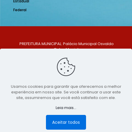
Estadual
Federal
PREFEITURA MUNICIPAL: Palácio Municipal Osvaldo
Celso Maciel
ENDEREÇO: Praça Historiador Adalberto Paiva, nº 1,
Centro, São Bento do Una - PE. CEP: 553370-128
TELEFONE: (81) 99548-1569
E-MAIL: ouvidoria@saobentodouna.pe.gov.br
Siga-nos nas redes sociais:
Usamos cookies para garantir que oferecemos a melhor
experiência em nosso site. Se você continuar a usar este
Copyright 2021-2026 - Assessoria de Comunicação da
site, assumiremos que você está satisfeito com ele.
Prefeitura de São Bento do Una - PE
Leia mais...
Página desenvolvida pela agência de
publicidade
LumusWeb - Agência Digital
Aceitar todos