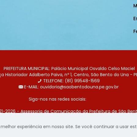
M
E
F
PREFEITURA MUNICIPAL: Palácio Municipal Osvaldo Celso Maciel
 Historiador Adalberto Paiva, nº 1, Centro, São Bento do Una - P
TELEFONE: (81) 99548-1569
E-MAIL: ouvidoria@saobentodouna.pe.gov.br
Siga-nos nas redes sociais:
21-2026 - Assessoria de Comunicação da Prefeitura de São Bent
 desenvolvida pela agência de publicidade
LumusWeb - Agência 
elhor experiência em nosso site. Se você continuar a usar este