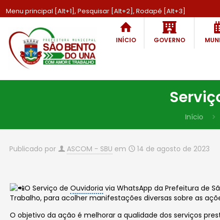
Menu principal [Alt+1], Pesquisar [Alt+2], Rodapé [Alt+3]
INÍCIO
GOVERNO
MUNI
Serviç
Início
Publicado por
ASCOM - SBU
em
14 de agosto de 2023
O Serviço de
Ouvidoria
via WhatsApp da Prefeitura de 
Trabalho, para acolher manifestações diversas sobre as açõe
O objetivo da ação é melhorar a qualidade dos serviços pre