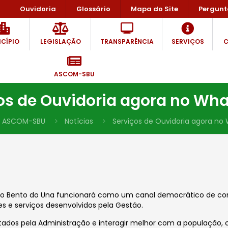
Ouvidoria
Glossário
Mapa do Site
Pergunt
CÍPIO
LEGISLAÇÃO
TRANSPARÊNCIA
SERVIÇOS
C
ASCOM-SBU
os de Ouvidoria agora no Wh
ASCOM-SBU
Notícias
Serviços de Ouvidoria agora no
São Bento do Una funcionará como um canal democrático de c
s e serviços desenvolvidos pela Gestão.
stados pela Administração e interagir melhor com a população,