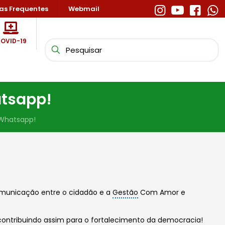
as Frequentes
Webmail
OVID-19
atsapp!
 Whatsapp!
omunicação entre o cidadão e a
Gestão
Com Amor e
 contribuindo assim para o fortalecimento da democracia!