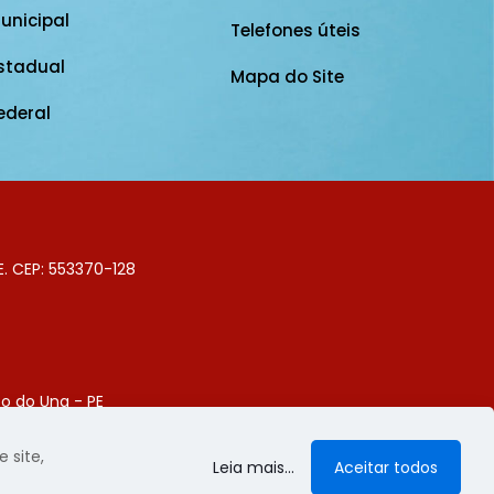
unicipal
Telefones úteis
stadual
Mapa do Site
ederal
E. CEP: 553370-128
o do Una - PE
Digital
 site,
Leia mais...
Aceitar todos