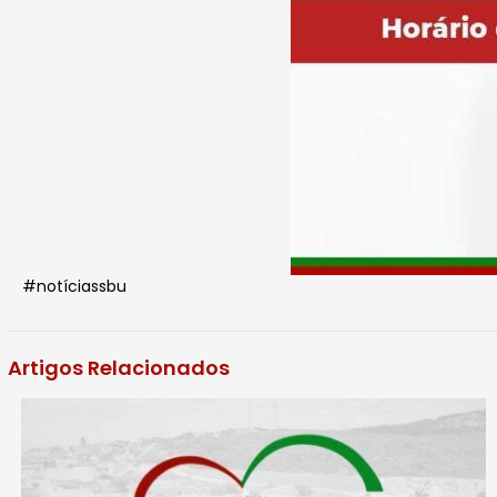
#notíciassbu
Artigos Relacionados