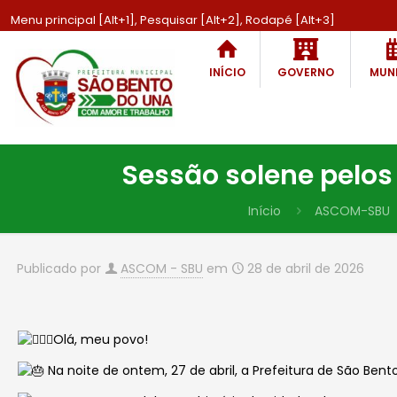
Menu principal [Alt+1], Pesquisar [Alt+2], Rodapé [Alt+3]
INÍCIO
GOVERNO
MUNI
Sessão solene pelos
Início
ASCOM-SBU
Publicado por
ASCOM - SBU
em
28 de abril de 2026
Olá, meu povo!
Na noite de ontem, 27 de abril, a Prefeitura de São Ben