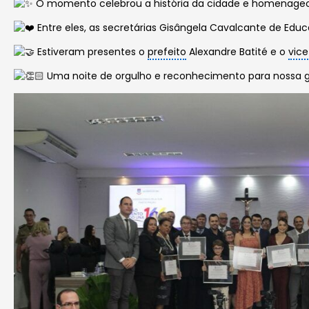
O momento celebrou a história da cidade e homenageo
Entre eles, as secretárias Gisângela Cavalcante de Edu
Estiveram presentes o
prefeito
Alexandre Batité e o
vice
Uma noite de orgulho e reconhecimento para nossa g