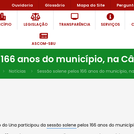
Ouvidoria
Glossário
Mapa do Site
Pergunt
CÍPIO
LEGISLAÇÃO
TRANSPARÊNCIA
SERVIÇOS
C
ASCOM-SBU
 166 anos do município, na 
Notícias
Sessão solene pelos 166 anos do município, 
to do Una participou da
sessão solene
pelos 166 anos do municíp