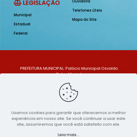
LEGISLAÇÃO
Ouvidoria
Telefones úteis
Municipal
Mapa do Site
Estadual
Federal
PREFEITURA MUNICIPAL: Palácio Municipal Osvaldo
Celso Maciel
ENDEREÇO: Praça Historiador Adalberto Paiva, nº 1,
Centro, São Bento do Una - PE. CEP: 553370-128
TELEFONE: (81) 99548-1569
E-MAIL: ouvidoria@saobentodouna.pe.gov.br
Siga-nos nas redes sociais:
Usamos cookies para garantir que oferecemos a melhor
experiência em nosso site. Se você continuar a usar este
Copyright 2021-2026 - Assessoria de Comunicação da
site, assumiremos que você está satisfeito com ele.
Prefeitura de São Bento do Una - PE
Leia mais...