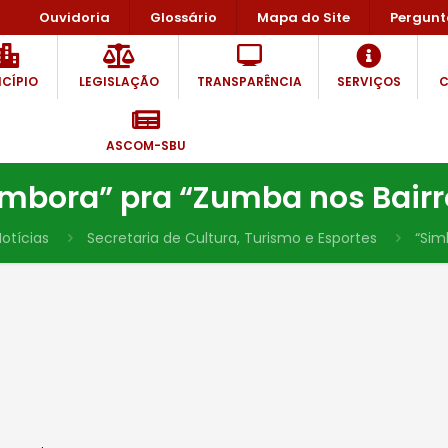
Ouvidoria
Glossário
Mapa do Site
Pergunt
CÍPIO
LEGISLAÇÃO
TRANSPARÊNCIA
SERVIÇOS
C
ASCOM-SBU
imbora” pra “Zumba nos Bairr
otícias
Secretaria de Cultura, Turismo e Esportes
“Sim