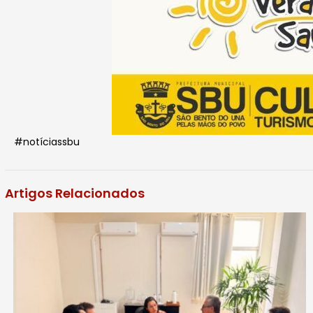
#notíciassbu
Artigos Relacionados