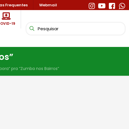
as Frequentes
Webmail
OVID-19
os”
bora” pra “Zumba nos Bairros”