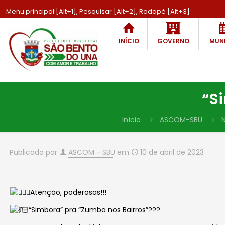
Menu principal [Alt+1], Pesquisar [Alt+2], Rodapé [Alt+3]
INÍCIO
GOVERNO
MUNI
“S
Início
ASCOM-SBU
N
Publicado por
ASCOM - SBU
em
10 de abril de 2023
Atenção, poderosas!!!
“Simbora” pra “Zumba nos Bairros”???