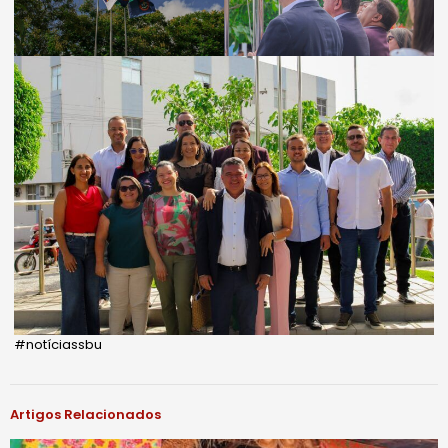
#notíciassbu
Artigos Relacionados