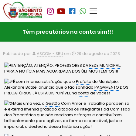
Têm precatórios na conta sim!!!
Publicado por
ASCOM - SBU
em
29 de agosto de 2023
ATENÇÃO, ATENÇÃO, PROFESSORES DA
REDE MUNICIPAL
,
PARA A NOTÍCIA MAIS AGUARDADA DOS ÚLTIMOS TEMPOS!!!
É com imensa satisfação que o
Prefeito
do Município,
Alexandre Batité, anuncia que o tão sonhado
PAGAMENTO
DOS
PRECATÓRIOS JÁ ESTÁ DISPONÍVEL na
conta
de vocês!
Mais uma vez, a
Gestão
Com Amor e Trabalho parabeniza
e externa imensa gratidão a todos os integrantes da Comissão
dos Precatórios que não mediram esforços e contribuíram
brilhantemente para agilizar, de forma
responsável, justa e
imparcial, o desfecho dessa histórica ação!