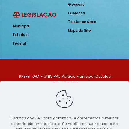
Glossário
LEGISLAÇÃO
Ouvidoria
Telefones úteis
Municipal
Mapa do Site
Estadual
Federal
PREFEITURA MUNICIPAL: Palácio Municipal Osvaldo
Celso Maciel
ENDEREÇO: Praça Historiador Adalberto Paiva, nº 1,
Centro, São Bento do Una - PE. CEP: 553370-128
TELEFONE: (81) 99548-1569
E-MAIL: ouvidoria@saobentodouna.pe.gov.br
Siga-nos nas redes sociais:
Usamos cookies para garantir que oferecemos a melhor
experiência em nosso site. Se você continuar a usar este
Copyright 2021-2026 - Assessoria de Comunicação da