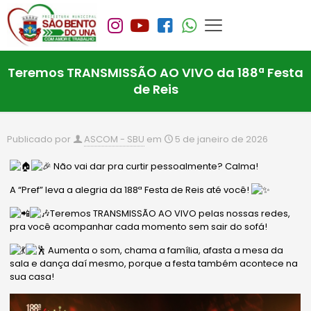
Teremos TRANSMISSÃO AO VIVO da 188ª Festa
de Reis
Publicado por
ASCOM - SBU
em
5 de janeiro de 2026
Não vai dar pra curtir pessoalmente? Calma!
A
“Pref” leva a alegria da 188ª Festa de Reis até você!
Teremos TRANSMISSÃO AO VIVO pelas nossas redes,
pra você acompanhar cada momento sem sair do sofá!
Aumenta o som, chama a família, afasta a mesa da
sala e dança daí mesmo, porque a festa também acontece na
sua casa!