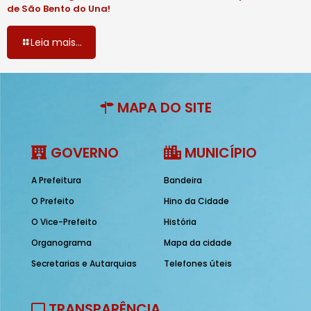
de São Bento do Una!
Leia mais...
MAPA DO SITE
GOVERNO
MUNICÍPIO
A Prefeitura
Bandeira
O Prefeito
Hino da Cidade
O Vice-Prefeito
História
Organograma
Mapa da cidade
Secretarias e Autarquias
Telefones úteis
TRANSPARÊNCIA