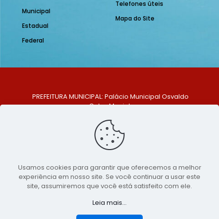
Telefones úteis
Municipal
Mapa do Site
Estadual
Federal
PREFEITURA MUNICIPAL: Palácio Municipal Osvaldo
Celso Maciel
ENDEREÇO: Praça Historiador Adalberto Paiva, nº 1,
Centro, São Bento do Una - PE. CEP: 553370-128
TELEFONE: (81) 99548-1569
E-MAIL: ouvidoria@saobentodouna.pe.gov.br
Siga-nos nas redes sociais:
Usamos cookies para garantir que oferecemos a melhor
experiência em nosso site. Se você continuar a usar este
Copyright 2021-2026 - Assessoria de Comunicação da
site, assumiremos que você está satisfeito com ele.
Prefeitura de São Bento do Una - PE
Leia mais...
Página desenvolvida pela agência de
publicidade
LumusWeb - Agência Digital