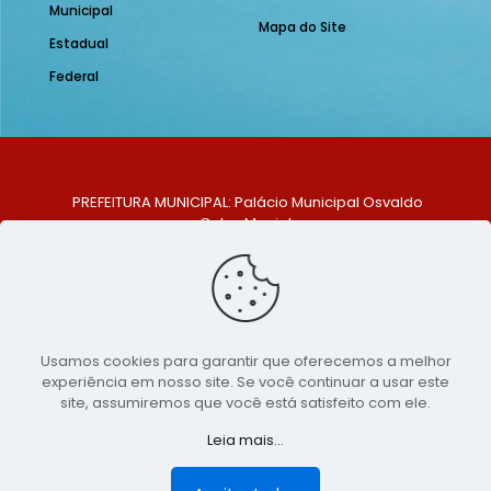
Municipal
Mapa do Site
Estadual
Federal
PREFEITURA MUNICIPAL: Palácio Municipal Osvaldo
Celso Maciel
ENDEREÇO: Praça Historiador Adalberto Paiva, nº 1,
Centro, São Bento do Una - PE. CEP: 553370-128
TELEFONE: (81) 99548-1569
E-MAIL: ouvidoria@saobentodouna.pe.gov.br
Siga-nos nas redes sociais:
Usamos cookies para garantir que oferecemos a melhor
experiência em nosso site. Se você continuar a usar este
Copyright 2021-2026 - Assessoria de Comunicação da
site, assumiremos que você está satisfeito com ele.
Prefeitura de São Bento do Una - PE
Leia mais...
Página desenvolvida pela agência de
publicidade
LumusWeb - Agência Digital