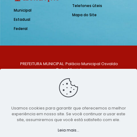
Telefones úteis
Municipal
Mapa do Site
Estadual
Federal
PREFEITURA MUNICIPAL: Palácio Municipal Osvaldo
Celso Maciel
ENDEREÇO: Praça Historiador Adalberto Paiva, nº 1,
Centro, São Bento do Una - PE. CEP: 553370-128
TELEFONE: (81) 99548-1569
E-MAIL: ouvidoria@saobentodouna.pe.gov.br
Siga-nos nas redes sociais:
Usamos cookies para garantir que oferecemos a melhor
experiência em nosso site. Se você continuar a usar este
Copyright 2021-2026 - Assessoria de Comunicação da
site, assumiremos que você está satisfeito com ele.
Prefeitura de São Bento do Una - PE
Leia mais...
Página desenvolvida pela agência de