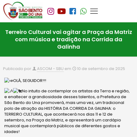
Terreiro Cultural vai agitar a Praça da Matriz
com música e tradição na Corrida da
Galinha
Publicado por
ASCOM - SBU
em
10 de setembro de 2025
OLÁ, SEGUIDOR!!!
No intuito de contemplar os artistas da Terra e região,
e enaltecer a grandiosidade desses talentos, a Prefeitura de
São Bento do Una promoverá, mais uma vez, um tradicional
polo de atração da HISTÓRIA DA CORRIDA DA GALINHA: o
TERREIRO CULTURAL, que acontecerá nos dias 11 e 12 de
setembro, na Praça da Matriz, e apresentará um cardápio
musical que contemplará públicos de diferentes gostos e
idades!