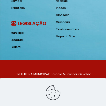
Servidor
Notícias
Tributário
Vídeos
Glossário
LEGISLAÇÃO
Ouvidoria
Telefones úteis
Municipal
Mapa do Site
Estadual
Federal
PREFEITURA MUNICIPAL: Palácio Municipal Osvaldo
Celso Maciel
ENDEREÇO: Praça Historiador Adalberto Paiva, nº 1,
Centro, São Bento do Una - PE. CEP: 553370-128
TELEFONE: (81) 99548-1569
E-MAIL: ouvidoria@saobentodouna.pe.gov.br
Siga-nos nas redes sociais: