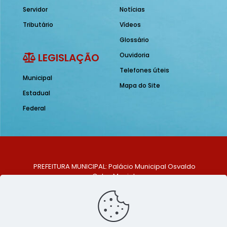
Servidor
Notícias
Tributário
Vídeos
Glossário
LEGISLAÇÃO
Ouvidoria
Telefones úteis
Municipal
Mapa do Site
Estadual
Federal
PREFEITURA MUNICIPAL: Palácio Municipal Osvaldo
Celso Maciel
ENDEREÇO: Praça Historiador Adalberto Paiva, nº 1,
Centro, São Bento do Una - PE. CEP: 553370-128
TELEFONE: (81) 99548-1569
E-MAIL: ouvidoria@saobentodouna.pe.gov.br