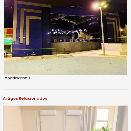
#notíciassbu
Artigos Relacionados