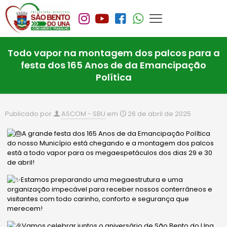
Todo vapor na montagem dos palcos para a
festa dos 165 Anos de da Emancipação
Política
Publicado por
ASCOM - SBU
em
26 de abril de 2025
A grande festa dos 165 Anos de da Emancipação Política
do nosso Município está chegando e a montagem dos palcos
está a todo vapor para os megaespetáculos dos dias 29 e
30
de abril!
Estamos preparando uma megaestrutura e uma
organização impecável para receber nossos conterrâneos e
visitantes com todo carinho, conforto e segurança que
merecem!
Vamos celebrar juntos o aniversário de São Bento do Una