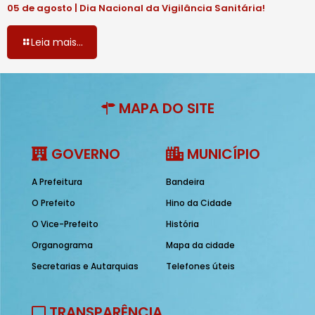
05 de agosto | Dia Nacional da Vigilância Sanitária!
Leia mais...
MAPA DO SITE
GOVERNO
MUNICÍPIO
A Prefeitura
Bandeira
O Prefeito
Hino da Cidade
O Vice-Prefeito
História
Organograma
Mapa da cidade
Secretarias e Autarquias
Telefones úteis
TRANSPARÊNCIA