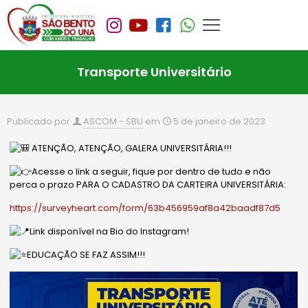
Transporte Universitário
Publicado por
ASCOM - SBU
em
5 de janeiro de 2023
ATENÇÃO, ATENÇÃO, GALERA UNIVERSITÁRIA!!!
Acesse o link a seguir, fique por dentro de tudo e não
perca o prazo PARA O CADASTRO DA CARTEIRA UNIVERSITÁRIA:
https://surveyheart.com/form/63b456959af8a42baadf87d5
Link disponível na Bio do Instagram!
EDUCAÇÃO SE FAZ ASSIM!!!