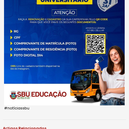
#notíciassbu
Artigos Relacionados