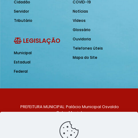
Cidadão
COVID-19
Servidor
Notícias
Tributário
Vídeos
Glossário
LEGISLAÇÃO
Ouvidoria
Telefones úteis
Municipal
Mapa do Site
Estadual
Federal
PREFEITURA MUNICIPAL: Palácio Municipal Osvaldo
Celso Maciel
ENDEREÇO: Praça Historiador Adalberto Paiva, nº 1,
Centro, São Bento do Una - PE. CEP: 553370-128
TELEFONE: (81) 99548-1569
E-MAIL: ouvidoria@saobentodouna.pe.gov.br