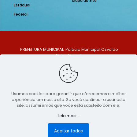
Mapa do Site
Estadual
Federal
PREFEITURA MUNICIPAL: Palácio Municipal Osvaldo
Celso Maciel
ENDEREÇO: Praça Historiador Adalberto Paiva, nº 1,
Centro, São Bento do Una - PE. CEP: 553370-128
TELEFONE: (81) 99548-1569
E-MAIL: ouvidoria@saobentodouna.pe.gov.br
Siga-nos nas redes sociais:
Usamos cookies para garantir que oferecemos a melhor
experiência em nosso site. Se você continuar a usar este
Copyright 2021-2026 - Assessoria de Comunicação da
site, assumiremos que você está satisfeito com ele.
Prefeitura de São Bento do Una - PE
Leia mais...
Página desenvolvida pela agência de
publicidade
LumusWeb - Agência Digital
Aceitar todos