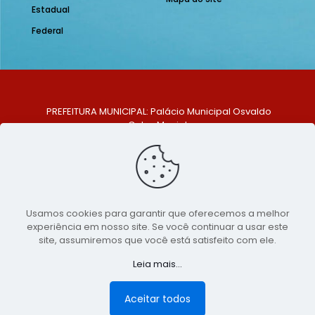
Estadual
Federal
PREFEITURA MUNICIPAL: Palácio Municipal Osvaldo
Celso Maciel
ENDEREÇO: Praça Historiador Adalberto Paiva, nº 1,
Centro, São Bento do Una - PE. CEP: 553370-128
TELEFONE: (81) 99548-1569
E-MAIL: ouvidoria@saobentodouna.pe.gov.br
Siga-nos nas redes sociais:
Usamos cookies para garantir que oferecemos a melhor
experiência em nosso site. Se você continuar a usar este
Copyright 2021-2026 - Assessoria de Comunicação da
site, assumiremos que você está satisfeito com ele.
Prefeitura de São Bento do Una - PE
Leia mais...
Página desenvolvida pela agência de
publicidade
LumusWeb - Agência Digital
Aceitar todos