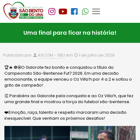
Uma final para ficar na história!
Publicado por
ASCOM - SBU
em
1 de julho de 2026
🏆🔥 ⚽️🤩O Galorote fez bonito e conquistou o título do
Campeonato São-Bentense Fut7 2026. Em uma decisão
emocionante, a equipe venceu o Oz Villa’h por 4 a 2 e soltou o
grito de campeão!
👏 Parabéns ao Galorote pela conquista e ao Oz Villa’h, que fez
uma grande final e mostrou a força do futebol são-bentense.
❤️Emoção, raça, talento e respeito marcaram uma decisão
inesquecível. Que venham os próximos desafios!