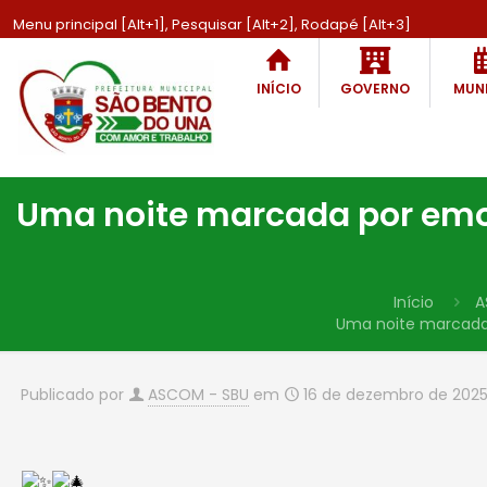
Menu principal [Alt+1], Pesquisar [Alt+2], Rodapé [Alt+3]
INÍCIO
GOVERNO
MUNI
Uma noite marcada por emoç
Início
A
Uma noite marcada p
Publicado por
ASCOM - SBU
em
16 de dezembro de 202