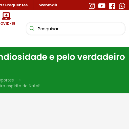
as Frequentes
Webmail
OVID-19
diosidade e pelo verdadeiro
sportes
o espírito do Natal!