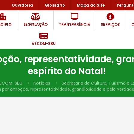
Ouvidoria
Glossário
Mapa do Site
Pergunt
CÍPIO
LEGISLAÇÃO
TRANSPARÊNCIA
SERVIÇOS
C
ASCOM-SBU
ão, representatividade, gran
espírito do Natal!
SCOM-SBU
Notícias
Secretaria de Cultura, Turismo e E
or emoção, representatividade, grandiosidade e pelo verdadeir
5