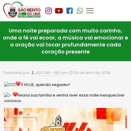
Uma noite preparada com muito carinho,
onde a fé vai ecoar, a música vai emocionar e
a oração vai tocar profundamente cada
coração presente
Publicado por
ASCOM - SBU
em
29 de abril de 2026
É HOJE, querido seguidor!
Reúna sua família e venha viver essa noite inesquecível
conosco.