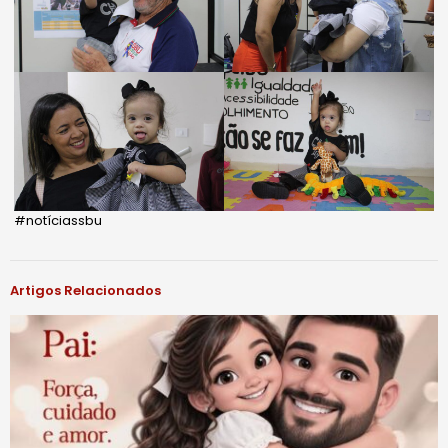
#notíciassbu
Artigos Relacionados