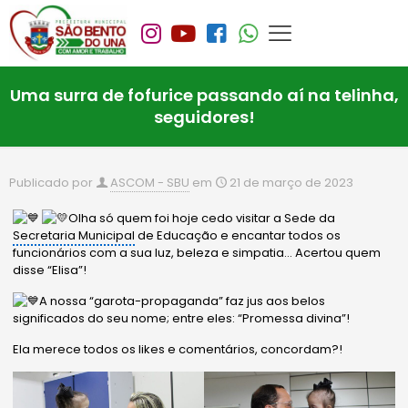
Uma surra de fofurice passando aí na telinha,
seguidores!
Publicado por
ASCOM - SBU
em
21 de março de 2023
Olha só quem foi hoje cedo visitar a Sede da
Secretaria Municipal
de Educação e encantar todos os
funcionários com a sua luz, beleza e simpatia… Acertou quem
disse “Elisa”!
A nossa “garota-propaganda” faz jus aos belos
significados do seu nome; entre eles: “Promessa divina”!
Ela merece todos os likes e comentários, concordam?!