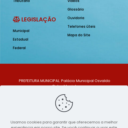
Tributário
Vídeos
Glossário
LEGISLAÇÃO
Ouvidoria
Telefones úteis
Municipal
Mapa do Site
Estadual
Federal
PREFEITURA MUNICIPAL: Palácio Municipal Osvaldo
Celso Maciel
ENDEREÇO: Praça Historiador Adalberto Paiva, nº 1,
Centro, São Bento do Una - PE. CEP: 553370-128
TELEFONE: (81) 99548-1569
E-MAIL: ouvidoria@saobentodouna.pe.gov.br
Siga-nos nas redes sociais:
Usamos cookies para garantir que oferecemos a melhor
experiência em nosso site. Se você continuar a usar este