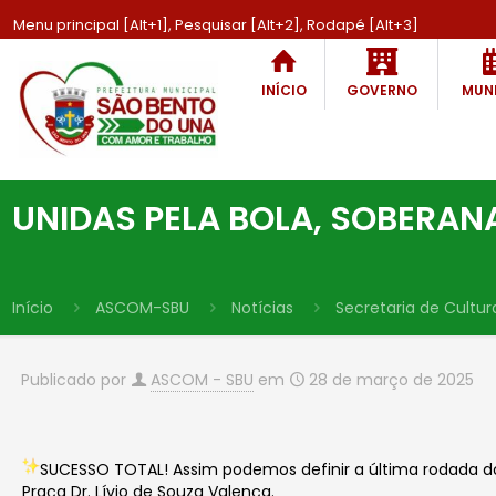
Menu principal [Alt+1], Pesquisar [Alt+2], Rodapé [Alt+3]
INÍCIO
GOVERNO
MUNI
UNIDAS PELA BOLA, SOBERANA
Início
ASCOM-SBU
Notícias
Secretaria de Cultur
Publicado por
ASCOM - SBU
em
28 de março de 2025
SUCESSO TOTAL! Assim podemos definir a última rodada do
Praça Dr. Lívio de Souza Valença.