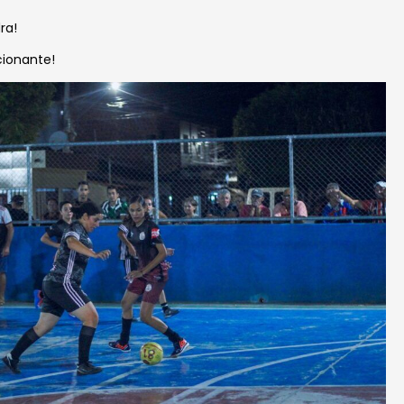
ra!
cionante!