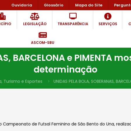
Ouvidoria
Glossário
Mapa do Site
Pergunt
CÍPIO
LEGISLAÇÃO
TRANSPARÊNCIA
SERVIÇOS
C
ASCOM-SBU
S, BARCELONA e PIMENTA most
determinação
a, Turismo e Esportes
UNIDAS PELA BOLA, SOBERANAS, BARCEL
 Campeonato de Futsal Feminino de São Bento do Una, realizad