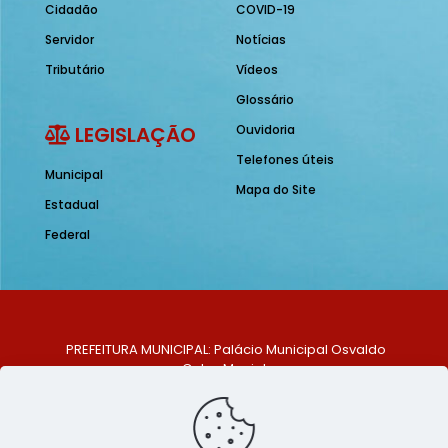
Cidadão
COVID-19
Servidor
Notícias
Tributário
Vídeos
Glossário
LEGISLAÇÃO
Ouvidoria
Telefones úteis
Municipal
Mapa do Site
Estadual
Federal
PREFEITURA MUNICIPAL: Palácio Municipal Osvaldo
Celso Maciel
ENDEREÇO: Praça Historiador Adalberto Paiva, nº 1,
Centro, São Bento do Una - PE. CEP: 553370-128
TELEFONE: (81) 99548-1569
E-MAIL: ouvidoria@saobentodouna.pe.gov.br