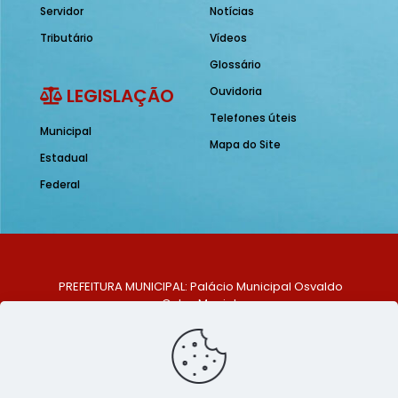
Servidor
Notícias
Tributário
Vídeos
Glossário
LEGISLAÇÃO
Ouvidoria
Telefones úteis
Municipal
Mapa do Site
Estadual
Federal
PREFEITURA MUNICIPAL: Palácio Municipal Osvaldo
Celso Maciel
ENDEREÇO: Praça Historiador Adalberto Paiva, nº 1,
Centro, São Bento do Una - PE. CEP: 553370-128
TELEFONE: (81) 99548-1569
E-MAIL: ouvidoria@saobentodouna.pe.gov.br