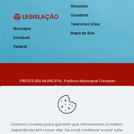
Glossário
LEGISLAÇÃO
Ouvidoria
Telefones úteis
Municipal
Mapa do Site
Estadual
Federal
PREFEITURA MUNICIPAL: Palácio Municipal Osvaldo
Celso Maciel
ENDEREÇO: Praça Historiador Adalberto Paiva, nº 1,
Centro, São Bento do Una - PE. CEP: 553370-128
TELEFONE: (81) 99548-1569
E-MAIL: ouvidoria@saobentodouna.pe.gov.br
Siga-nos nas redes sociais:
Usamos cookies para garantir que oferecemos a melhor
experiência em nosso site. Se você continuar a usar este
Copyright 2021-2026 - Assessoria de Comunicação da