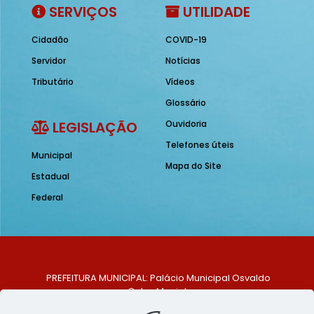
SERVIÇOS
UTILIDADE
Cidadão
COVID-19
Servidor
Notícias
Tributário
Vídeos
Glossário
LEGISLAÇÃO
Ouvidoria
Telefones úteis
Municipal
Mapa do Site
Estadual
Federal
PREFEITURA MUNICIPAL: Palácio Municipal Osvaldo
Celso Maciel
ENDEREÇO: Praça Historiador Adalberto Paiva, nº 1,