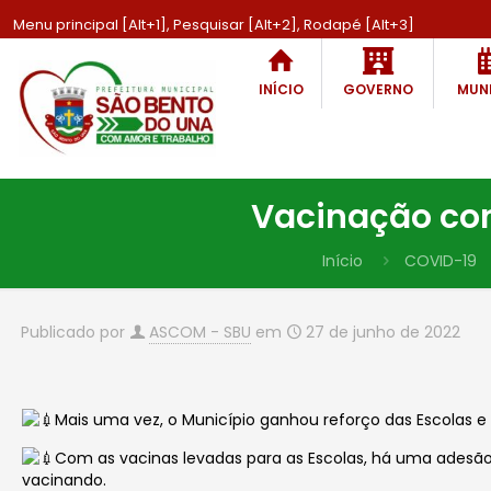
Menu principal [Alt+1], Pesquisar [Alt+2], Rodapé [Alt+3]
INÍCIO
GOVERNO
MUNI
Vacinação con
Início
COVID-19
Publicado por
ASCOM - SBU
em
27 de junho de 2022
Mais uma vez, o Município ganhou reforço das Escolas 
Com as vacinas levadas para as Escolas, há uma adesão
vacinando.