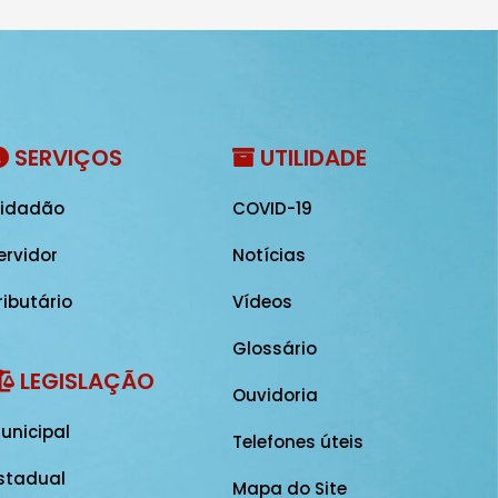
SERVIÇOS
UTILIDADE
idadão
COVID-19
ervidor
Notícias
ributário
Vídeos
Glossário
LEGISLAÇÃO
Ouvidoria
unicipal
Telefones úteis
stadual
Mapa do Site