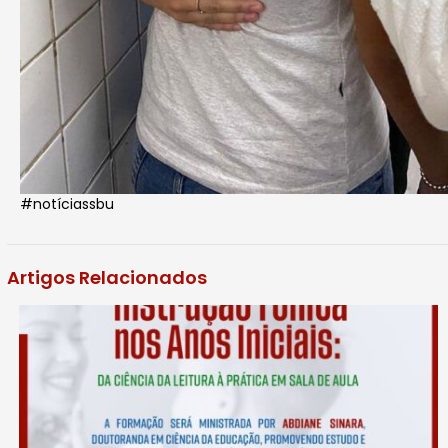
#notíciassbu
Artigos Relacionados