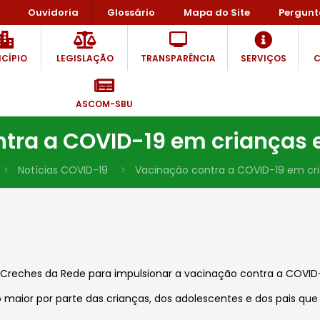
Ouvidoria
Glossário
Mapa do Site
Pergunt
CÍPIO
LEGISLAÇÃO
TRANSPARÊNCIA
SERVIÇOS
C
ASCOM-SBU
tra a COVID-19 em crianças 
Notícias COVID-19
Vacinação contra a COVID-19 em cr
e Creches da Rede para impulsionar a vacinação contra a COVID
 maior por parte das crianças, dos adolescentes e dos pais qu