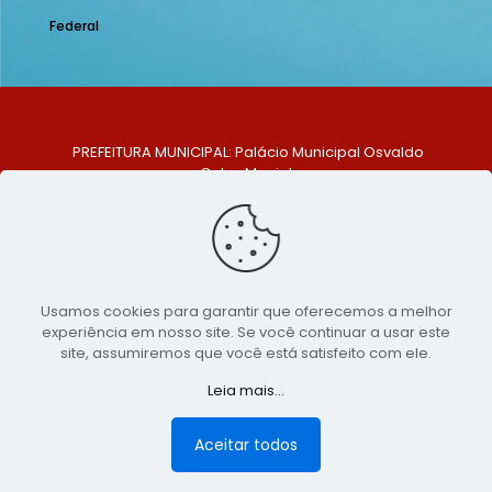
Federal
PREFEITURA MUNICIPAL: Palácio Municipal Osvaldo
Celso Maciel
ENDEREÇO: Praça Historiador Adalberto Paiva, nº 1,
Centro, São Bento do Una - PE. CEP: 553370-128
TELEFONE: (81) 99548-1569
E-MAIL: ouvidoria@saobentodouna.pe.gov.br
Siga-nos nas redes sociais:
Usamos cookies para garantir que oferecemos a melhor
experiência em nosso site. Se você continuar a usar este
Copyright 2021-2026 - Assessoria de Comunicação da
site, assumiremos que você está satisfeito com ele.
Prefeitura de São Bento do Una - PE
Leia mais...
Página desenvolvida pela agência de
publicidade
LumusWeb - Agência Digital
Aceitar todos