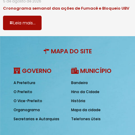
5 de agosto de 2026
Cronograma semanal das ações de Fumacê e Bloqueio UBV
Leia mais...
MAPA DO SITE
GOVERNO
MUNICÍPIO
A Prefeitura
Bandeira
O Prefeito
Hino da Cidade
O Vice-Prefeito
História
Organograma
Mapa da cidade
Secretarias e Autarquias
Telefones úteis