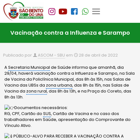
Vacinação contra a Influenza e Sarampo
Publicado por
ASCOM - SBU
em
28 de abril de 2022
A
Secretaria Municipal
de Saúde informa que amanhã, dia
29/04, haverá vacinação contra a Influenza e Sarampo, na Sala
de Vacina da Policlínica Municipal, das 8h às 15h, nas Salas de
Vacina das UBSs da
zona urbana
, das 8h às 15h, nas Salas de
Vacina da
zona rural
, das 8h às 13h, e na Praça do Coreto, das
8h às 13h.
Documentos necessários:
RG, CPF, Cartão do
SUS
, Cartão de Vacina e no caso dos
trabalhadores em Saúde, apresentação do Comprovante do
Vínculo Ativo.
PÚBLICO-ALVO PARA RECEBER A VACINAÇÃO CONTRA A