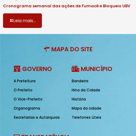
Cronograma semanal das ações de Fumacê e Bloqueio UBV
Leia mais...
MAPA DO SITE
GOVERNO
MUNICÍPIO
A Prefeitura
Bandeira
O Prefeito
Hino da Cidade
O Vice-Prefeito
História
Organograma
Mapa da cidade
Secretarias e Autarquias
Telefones úteis