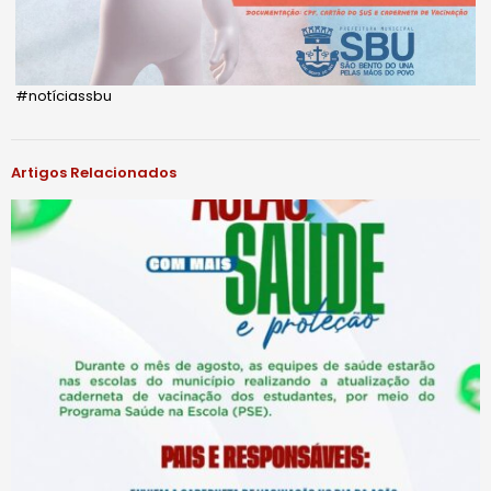
#notíciassbu
Artigos Relacionados