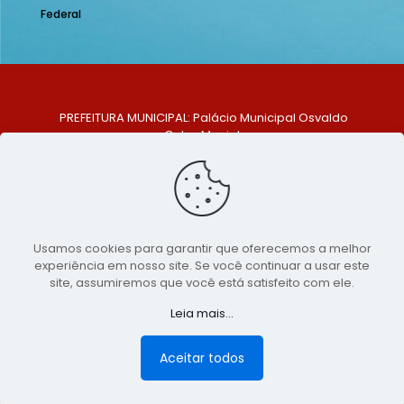
Federal
PREFEITURA MUNICIPAL: Palácio Municipal Osvaldo
Celso Maciel
ENDEREÇO: Praça Historiador Adalberto Paiva, nº 1,
Centro, São Bento do Una - PE. CEP: 553370-128
TELEFONE: (81) 99548-1569
E-MAIL: ouvidoria@saobentodouna.pe.gov.br
Siga-nos nas redes sociais:
Usamos cookies para garantir que oferecemos a melhor
experiência em nosso site. Se você continuar a usar este
Copyright 2021-2026 - Assessoria de Comunicação da
site, assumiremos que você está satisfeito com ele.
Prefeitura de São Bento do Una - PE
Leia mais...
Página desenvolvida pela agência de
publicidade
LumusWeb - Agência Digital
Aceitar todos