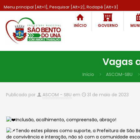
Menu principal [Alt+1], Pesquisar [Alt+2], Rodapé [Alt+3]
INÍCIO
GOVERNO
MUNI
Vagas a
Início
ASCOM-SBU
Publicado por
ASCOM - SBU
em
31 de maio de 2023
Inclusão, acolhimento, compreensão, abraço!
Tendo estes pilares como suporte, a Prefeitura de São 
de convivência e interação, não só com a comunidade escola