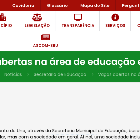
Ouvidoria
Glossário
Mapa do Site
Pergunt
CÍPIO
LEGISLAÇÃO
TRANSPARÊNCIA
SERVIÇOS
C
ASCOM-SBU
bertas na área de educação 
Notícias
Secretaria de Educação
Vagas abertas na 
Bento do Una, através da
Secretaria Municipal
de Educação, busca 
r, mas com a sociedade em geral. Afinal, uma sociedade inclu