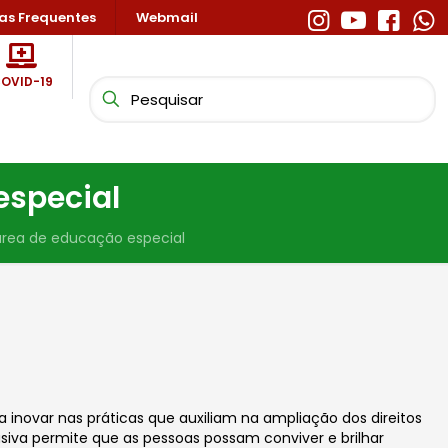
as Frequentes
Webmail
OVID-19
especial
área de educação especial
inovar nas práticas que auxiliam na ampliação dos direitos
siva permite que as pessoas possam conviver e brilhar