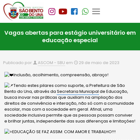
Vagas abertas para estágio universitário em
educação especial
Publicado por
ASCOM - SBU
em
29 de maio de 2023
Inclusão, acolhimento, compreensão, abraço!
Tendo estes pilares como suporte, a Prefeitura de São
Bento do Una, através da
Secretaria Municipal
de Educação,
busca inovar nas práticas que auxiliam na ampliação dos
direitos de convivência e interação, não só com a comunidade
escolar, mas com a sociedade em geral. Afinal, uma
sociedade inclusiva permite que as pessoas possam conviver
e brilhar juntas, independente das suas diferenças e limitações!
EDUCAÇÃO SE FAZ ASSIM: COM AMOR E TRABALHO!!!