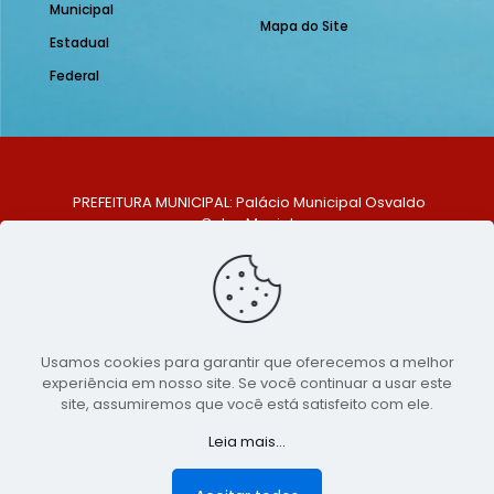
Municipal
Mapa do Site
Estadual
Federal
PREFEITURA MUNICIPAL: Palácio Municipal Osvaldo
Celso Maciel
ENDEREÇO: Praça Historiador Adalberto Paiva, nº 1,
Centro, São Bento do Una - PE. CEP: 553370-128
TELEFONE: (81) 99548-1569
E-MAIL: ouvidoria@saobentodouna.pe.gov.br
Siga-nos nas redes sociais:
Usamos cookies para garantir que oferecemos a melhor
experiência em nosso site. Se você continuar a usar este
Copyright 2021-2026 - Assessoria de Comunicação da
site, assumiremos que você está satisfeito com ele.
Prefeitura de São Bento do Una - PE
Leia mais...
Página desenvolvida pela agência de
publicidade
LumusWeb - Agência Digital