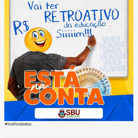
#notíciassbu