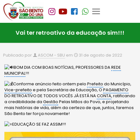
Vai ter retroativo da educação sim!!!
Publicado por
ASCOM - SBU
em
31 de agosto de 2022
BOM DIA COM BOAS NOTÍCIAS, PROFESSORES DA
REDE
MUNICIPAL
!!!
Conforme anúncio feito ontem pelo
Prefeito
do Município,
Vice-prefeito
e pela Secretária de Educação, O
PAGAMENTO
DO RETROATIVO DE TODOS VOCÊS JÁ ESTÁ NA
CONTA
, ratificando
a credibilidade da
Gestão
Pelas Mãos do Povo, e projetando
mais histórias de vida, além da certeza de que, juntos, faremos
São Bento ter força novamente!
EDUCAÇÃO SE FAZ ASSIM!!!