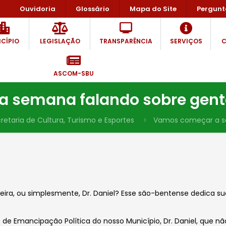
Ouvidoria
Glossário
Mapa do Site
Pergunt
CÍPIO
LEGISLAÇÃO
TRANSPARÊNCIA
SERVIÇOS
C
ASCOM-SBU
 semana falando sobre gente
retaria de Cultura, Turismo e Esportes
Vamos começar a se
reira, ou simplesmente, Dr. Daniel? Esse são-bentense dedica su
 Emancipação Política do nosso Município, Dr. Daniel, que não r