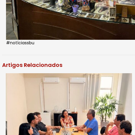
#notíciassbu
Artigos Relacionados