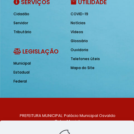
SERVIÇOS
UTILIDADE
Cidadão
COVID-19
Servidor
Notícias
Tributário
Vídeos
Glossário
LEGISLAÇÃO
Ouvidoria
Telefones úteis
Municipal
Mapa do Site
Estadual
Federal
PREFEITURA MUNICIPAL: Palácio Municipal Osvaldo
Celso Maciel
ENDEREÇO: Praça Historiador Adalberto Paiva, nº 1,
Centro, São Bento do Una - PE. CEP: 553370-128