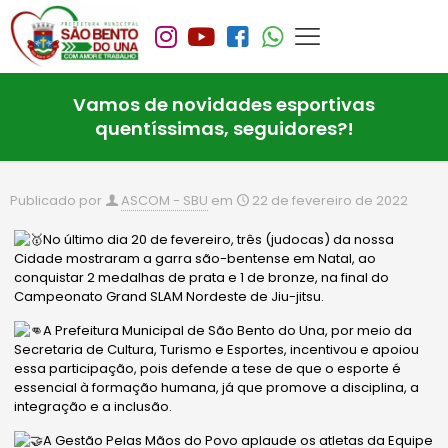
Vamos de novidades esportivas
quentíssimas, seguidores?!
Publicado por
ASCOM - SBU
em
22 de fevereiro de 2022
No último dia 20 de fevereiro, três (judocas) da nossa
Cidade mostraram a garra são-bentense em Natal, ao
conquistar 2 medalhas de prata e 1 de bronze, na final do
Campeonato Grand SLAM Nordeste de Jiu-jitsu.
A Prefeitura Municipal de São Bento do Una, por meio da
Secretaria de Cultura, Turismo e Esportes, incentivou e apoiou
essa participação, pois defende a tese de que o esporte é
essencial à formação humana, já que promove a disciplina, a
integração e a inclusão.
A
Gestão
Pelas Mãos do Povo aplaude os atletas da Equipe