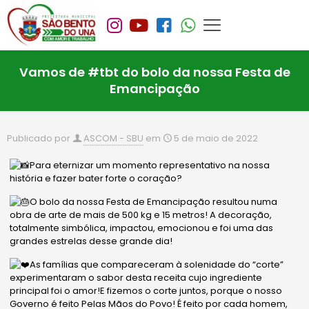
Vamos de #tbt do bolo da nossa Festa de
Emancipação
Publicado por
ASCOM - SBU
em
5 de maio de 2022
Para eternizar um momento representativo na nossa
história e fazer bater forte o coração?
O bolo da nossa Festa de Emancipação resultou numa
obra de arte de mais de 500 kg e 15 metros! A decoração,
totalmente simbólica, impactou, emocionou e foi uma das
grandes estrelas desse grande dia!
As famílias que compareceram à solenidade do “corte”
experimentaram o sabor desta receita cujo ingrediente
principal foi o amor!E fizemos o corte juntos, porque o nosso
Governo é feito Pelas Mãos do Povo! É feito por cada homem,