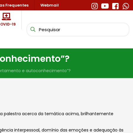
as Frequentes
Webmail
OVID-19
conhecimento”?
ortamento e autoconhecimento”?
 palestra acerca da temática acima, brilhantemente
ligência interpessoal, domínio das emoções e adequação às