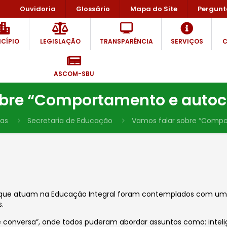
Ouvidoria
Glossário
Mapa do Site
Pergunt
CÍPIO
LEGISLAÇÃO
TRANSPARÊNCIA
SERVIÇOS
C
ASCOM-SBU
obre “Comportamento e auto
ias
Secretaria de Educação
Vamos falar sobre “Comp
e que atuam na Educação Integral foram contemplados com uma
s.
 de conversa”, onde todos puderam abordar assuntos como: inte