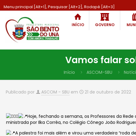
Menu principal [Alt+1], Pesquisar [Alt+2], Rodapé [Alt+3]
INÍCIO
GOVERNO
MUNI
Vamos falar s
Início
ASCOM-SBU
Notíc
Publicado por
ASCOM - SBU
em
21 de outubro de 2022
Hoje, fechando a semana, os Professores da Red
ministrada por Ilka Corrêa, no Colégio Cônego João Rodrigue
A palestra foi mais além e virou uma verdadeira “roda