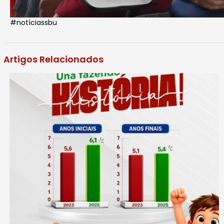
#notíciassbu
Artigos Relacionados