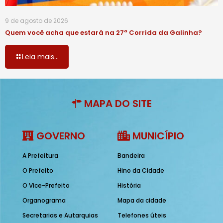
9 de agosto de 2026
Quem você acha que estará na 27ª Corrida da Galinha?
Leia mais...
MAPA DO SITE
GOVERNO
MUNICÍPIO
A Prefeitura
Bandeira
O Prefeito
Hino da Cidade
O Vice-Prefeito
História
Organograma
Mapa da cidade
Secretarias e Autarquias
Telefones úteis