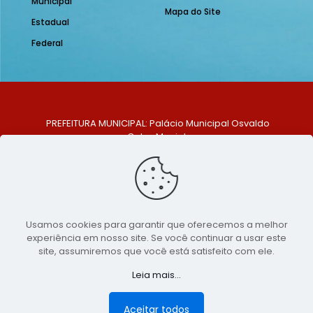
Municipal
Mapa do Site
Estadual
Federal
PREFEITURA MUNICIPAL: Palácio Municipal Osvaldo
Celso Maciel
ENDEREÇO: Praça Historiador Adalberto Paiva, nº 1,
Centro, São Bento do Una - PE. CEP: 553370-128
TELEFONE: (81) 99548-1569
E-MAIL: ouvidoria@saobentodouna.pe.gov.br
Siga-nos nas redes sociais:
Usamos cookies para garantir que oferecemos a melhor
experiência em nosso site. Se você continuar a usar este
Copyright 2021-2026 - Assessoria de Comunicação da
site, assumiremos que você está satisfeito com ele.
Prefeitura de São Bento do Una - PE
Leia mais...
Página desenvolvida pela agência de
publicidade
LumusWeb - Agência Digital
Aceitar todos