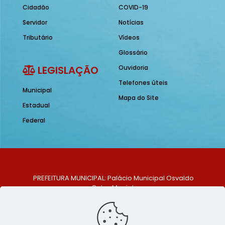
Cidadão
COVID-19
Servidor
Notícias
Tributário
Vídeos
Glossário
LEGISLAÇÃO
Ouvidoria
Telefones úteis
Municipal
Mapa do Site
Estadual
Federal
PREFEITURA MUNICIPAL: Palácio Municipal Osvaldo
Celso Maciel
ENDEREÇO: Praça Historiador Adalberto Paiva, nº 1,
Centro, São Bento do Una - PE. CEP: 553370-128
TELEFONE: (81) 99548-1569