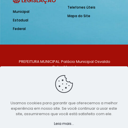
LEGISLAÇÃO
Telefones úteis
Municipal
Mapa do Site
Estadual
Federal
PREFEITURA MUNICIPAL: Palácio Municipal Osvaldo
Celso Maciel
ENDEREÇO: Praça Historiador Adalberto Paiva, nº 1,
Centro, São Bento do Una - PE. CEP: 553370-128
TELEFONE: (81) 99548-1569
E-MAIL: ouvidoria@saobentodouna.pe.gov.br
Siga-nos nas redes sociais:
Usamos cookies para garantir que oferecemos a melhor
experiência em nosso site. Se você continuar a usar este
Copyright 2021-2026 - Assessoria de Comunicação da
site, assumiremos que você está satisfeito com ele.
Prefeitura de São Bento do Una - PE
Leia mais...
Página desenvolvida pela agência de