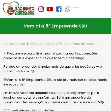
Vem aí a 5ª Empreende SBU
Publicado por
ASCOM - SBU
em
14 de maio de 2026
✨ Prepare-se para viver momentos marcantes, conexões
poderosas e experiências que fazem a diferença!
Porque empreender é muito mais do que criar negócios — é
construir futuros. 🚀
🤩Vem aí a 5ª Empreende SBU, e ela promete ser simplesmente
inesquecível!
Em breve, você vai descobrir tudo o que preparamos para
inspirar, conectar e transformar. Será um encontro de
oportunidades, inovação e grandes histórias de sucesso. 💡🤝
🙋🏻‍♂️Você não pode ficar de fora!