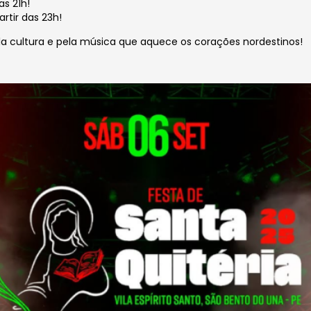
as 21h!
rtir das 23h!
la cultura e pela música que aquece os corações nordestinos!