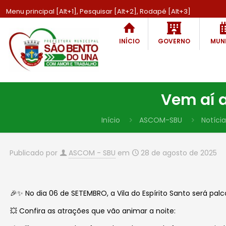
Menu principal [Alt+1], Pesquisar [Alt+2], Rodapé [Alt+3]
INÍCIO
GOVERNO
MUNI
Vem aí a
Início
ASCOM-SBU
Notícia
Publicado por
ASCOM - SBU
em
28 de agosto de 2025
🎉✨ No dia 06 de SETEMBRO, a Vila do Espírito Santo será palco
💥 Confira as atrações que vão animar a noite: