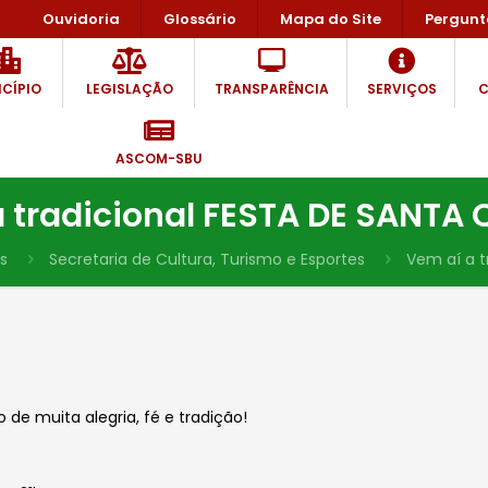
Ouvidoria
Glossário
Mapa do Site
Pergunt
CÍPIO
LEGISLAÇÃO
TRANSPARÊNCIA
SERVIÇOS
C
ASCOM-SBU
 tradicional FESTA DE SANTA 
s
Secretaria de Cultura, Turismo e Esportes
Vem aí a t
 de muita alegria, fé e tradição!