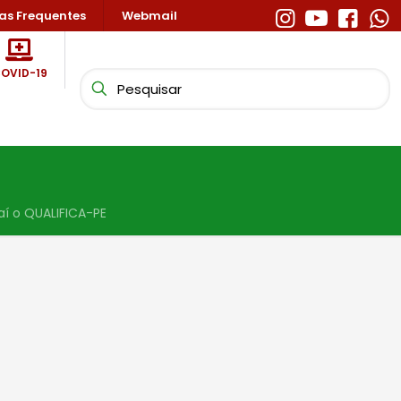
as Frequentes
Webmail
OVID-19
í o QUALIFICA-PE