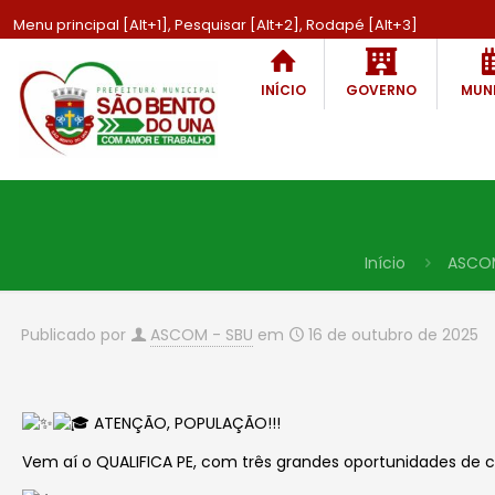
Menu principal [Alt+1], Pesquisar [Alt+2], Rodapé [Alt+3]
INÍCIO
GOVERNO
MUNI
Início
ASCO
Publicado por
ASCOM - SBU
em
16 de outubro de 2025
ATENÇÃO, POPULAÇÃO!!!
Vem aí o QUALIFICA PE, com três grandes oportunidades de 