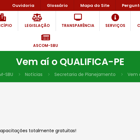
Ouvidoria
Glossário
Mapa do Site
Pergunt
CÍPIO
LEGISLAÇÃO
TRANSPARÊNCIA
SERVIÇOS
C
ASCOM-SBU
Vem aí o QUALIFICA-PE
M-SBU
Notícias
Secretaria de Planejamento
Vem a
capacitações totalmente gratuitas!