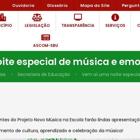
Ouvidoria
Glossário
Mapa do Site
Pergunt
CÍPIO
LEGISLAÇÃO
TRANSPARÊNCIA
SERVIÇOS
C
ASCOM-SBU
ite especial de música e emo
ias
Secretaria de Educação
Vem aí uma noite especia
dantes do Projeto Novo Música na Escola farão lindas apresentaç
omento de cultura, aprendizado e celebração da música!