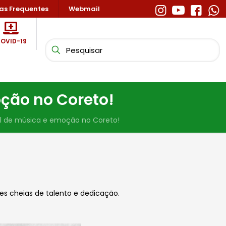
as Frequentes
Webmail
OVID-19
ção no Coreto!
l de música e emoção no Coreto!
ões cheias de talento e dedicação.