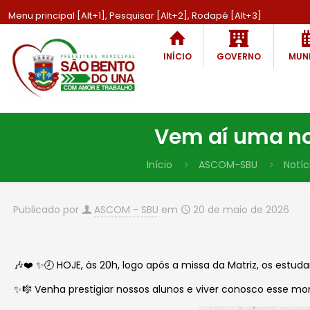
Menu principal [Alt+1], Pesquisar [Alt+2], Rodapé [Alt+3]
INÍCIO
GOVERNO
MUNI
Vem aí uma no
Início
ASCOM-SBU
Notíc
Publicado por
ASCOM - SBU
em
20 de maio de 2026
🎶❤️ ✨🕗 HOJE, às 20h, logo após a missa da Matriz, os estu
✨🎼 Venha prestigiar nossos alunos e viver conosco esse m