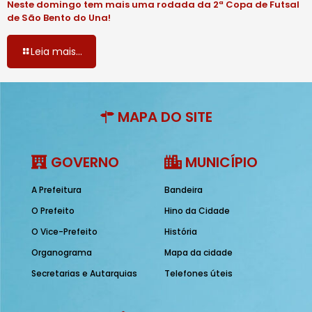
Neste domingo tem mais uma rodada da 2ª Copa de Futsal
de São Bento do Una!
Leia mais...
MAPA DO SITE
GOVERNO
MUNICÍPIO
A Prefeitura
Bandeira
O Prefeito
Hino da Cidade
O Vice-Prefeito
História
Organograma
Mapa da cidade
Secretarias e Autarquias
Telefones úteis