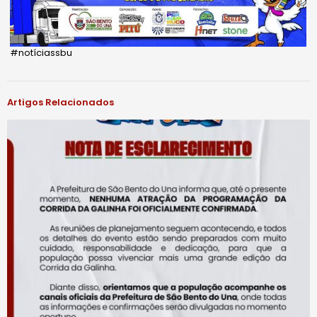
#notíciassbu
Artigos Relacionados