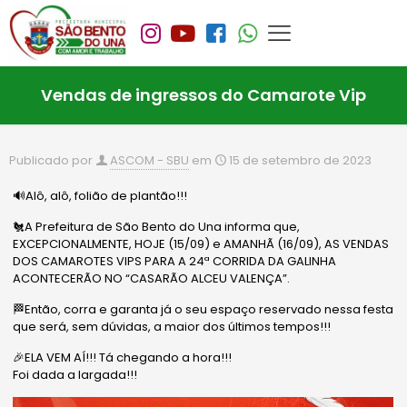
Vendas de ingressos do Camarote Vip
Publicado por
ASCOM - SBU
em
15 de setembro de 2023
🔊Alô, alô, folião de plantão!!!
🐔A Prefeitura de São Bento do Una informa que,
EXCEPCIONALMENTE, HOJE (15/09) e AMANHÃ (16/09), AS VENDAS
DOS CAMAROTES VIPS PARA A 24ª CORRIDA DA GALINHA
ACONTECERÃO NO “CASARÃO ALCEU VALENÇA”.
🏁Então, corra e garanta já o seu espaço reservado nessa festa
que será, sem dúvidas, a maior dos últimos tempos!!!
🎉ELA VEM AÍ!!! Tá chegando a hora!!!
Foi dada a largada!!!