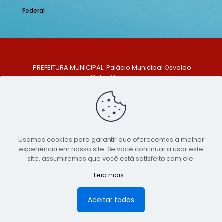
Federal
PREFEITURA MUNICIPAL: Palácio Municipal Osvaldo
Celso Maciel
ENDEREÇO: Praça Historiador Adalberto Paiva, nº 1,
Centro, São Bento do Una - PE. CEP: 553370-128
TELEFONE: (81) 99548-1569
E-MAIL: ouvidoria@saobentodouna.pe.gov.br
Siga-nos nas redes sociais:
Usamos cookies para garantir que oferecemos a melhor
experiência em nosso site. Se você continuar a usar este
Copyright 2021-2026 - Assessoria de Comunicação da
site, assumiremos que você está satisfeito com ele.
Prefeitura de São Bento do Una - PE
Leia mais...
Página desenvolvida pela agência de
publicidade
LumusWeb - Agência Digital
Aceitar todos